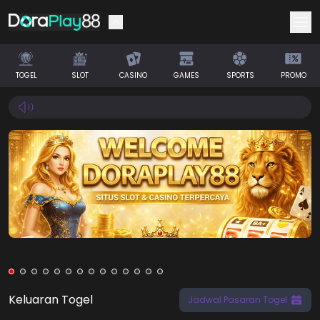
Selamat! Anda mendapatkan saldo
IDR 0
TOGEL
SLOT
CASINO
GAMES
SPORTS
PROMO
Klaim Saldo
Keluaran Togel
Jadwal Pasaran Togel