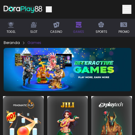
TOGEL
SLOT
CASINO
GAMES
SPORTS
PROMO
Beranda
Games