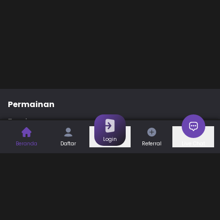
Permainan
Togel
Slot
Casino
Games
Login
Beranda
Daftar
Referral
Live Chat
Sports
Promo
Bantuan & Panduan
Tentang Kami
Syarat dan Ketentuan
Kebijakan Privasi
Pusat Bantuan