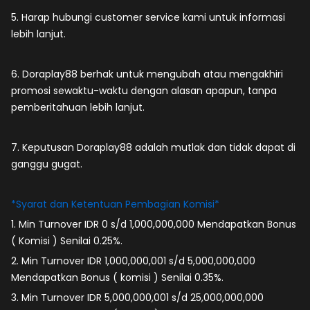
5. Harap hubungi customer service kami untuk informasi
lebih lanjut.
6. Doraplay88 berhak untuk mengubah atau mengakhiri
promosi sewaktu-waktu dengan alasan apapun, tanpa
pemberitahuan lebih lanjut.
7. Keputusan Doraplay88 adalah mutlak dan tidak dapat di
ganggu gugat.
*Syarat dan Ketentuan Pembagian Komisi*
1. Min Turnover IDR 0 s/d 1,000,000,000 Mendapatkan Bonus
( Komisi ) Senilai 0.25%.
2. Min Turnover IDR 1,000,000,001 s/d 5,000,000,000
Mendapatkan Bonus ( komisi ) Senilai 0.35%.
3. Min Turnover IDR 5,000,000,001 s/d 25,000,000,000