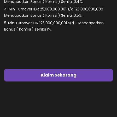
Mendapatkan Bonus ( Komisi ) Senilai 0.4%.
4. Min Turnover IDR 25,000,000,001 s/d 125,000,000,000
Mendapatkan Bonus ( Komisi ) Senilai 0.5%.
5. Min Turnover IDR 125,000,000,001 s/d + Mendapatkan
Bonus ( Komisi ) senilai 1%.
Klaim Sekarang