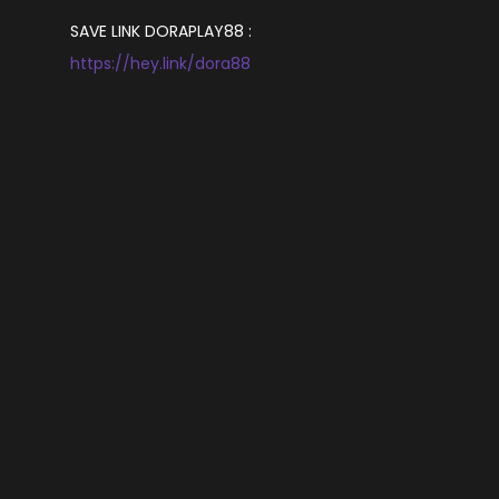
SAVE LINK DORAPLAY88 :
https://hey.link/dora88