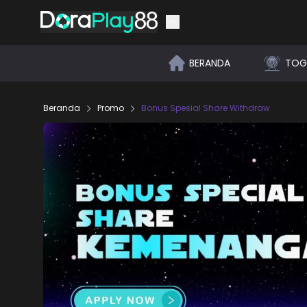
BERANDA
TOG
Beranda
Promo
Bonus Spesial Share Withdraw