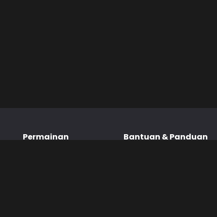
Permainan
Bantuan & Panduan
Togel
Tentang Kami
Slot
Syarat dan Ketentuan
Casino
Kebijakan Privasi
Games
Pusat Bantuan
Sports
Hubungi Kami