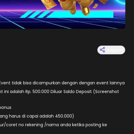
Bagikan
vent tidak bisa dicampurkan dengan dengan event lainnya
ini adalah Rp. 500.000 Diluar Saldo Deposit (Screenshot
+ bonus
yang harus di capai adalah 450.000)
blur/coret no rekening /nama anda ketika posting ke