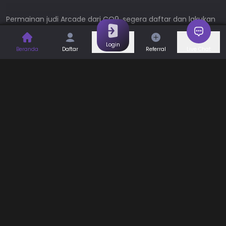
Permainan judi Arcade dari CQ9, segera daftar dan lakukan
deposit untuk mendapatkan bonus menarik dari permainan
arcade
Login
Beranda
Daftar
Referral
Live Chat
Selengkapnya
Permainan
Togel
Slot
Casino
Games
Sports
Promo
Bantuan & Panduan
Tentang Kami
Syarat dan Ketentuan
Kebijakan Privasi
Pusat Bantuan
Thai Pok Deng
K.O. Island
Thai Fish Prawn Crab
Mahjong Fruit
Xoc Dia
3 2 1 Go!
Dragon Ball Dozer
Jungle Party
Mr. Bean
Tenfold Eggs
Alice Run
Mini Roulette
Hubungi Kami
F.A.Q